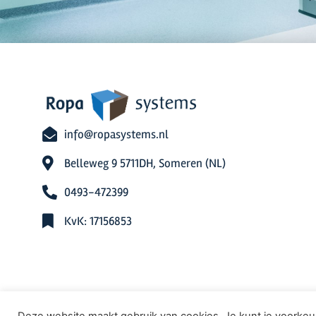
info@ropasystems.nl
Belleweg 9 5711DH, Someren (NL)
0493-472399
KvK: 17156853
Deze website maakt gebruik van cookies. Je kunt je voorkeur