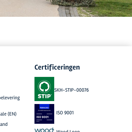
Certificeringen
SKH-STIP-00076
elevering
ISO 9001
ale (EN)
 and
Wood Loop