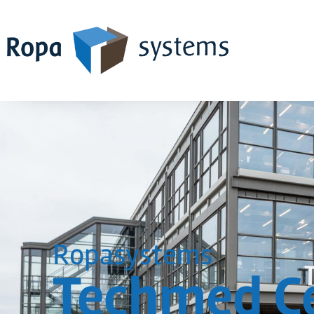
Ropasystems
Techmed C