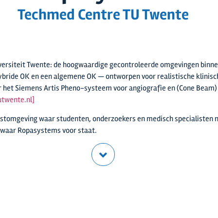
Techmed Centre TU Twente
versiteit Twente: de hoogwaardige gecontroleerde omgevingen binnen
bride OK en een algemene OK — ontworpen voor realistische klinische
et Siemens Artis Pheno-systeem voor angiografie en (Cone Beam) CT
utwente.nl]
 testomgeving waar studenten, onderzoekers en medisch specialisten 
s waar Ropasystems voor staat.