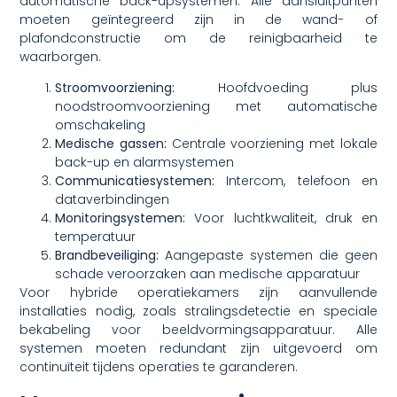
automatische back-upsystemen. Alle aansluitpunten
moeten geïntegreerd zijn in de wand- of
plafondconstructie om de reinigbaarheid te
waarborgen.
Stroomvoorziening:
Hoofdvoeding plus
noodstroomvoorziening met automatische
omschakeling
Medische gassen:
Centrale voorziening met lokale
back-up en alarmsystemen
Communicatiesystemen:
Intercom, telefoon en
dataverbindingen
Monitoringsystemen:
Voor luchtkwaliteit, druk en
temperatuur
Brandbeveiliging:
Aangepaste systemen die geen
schade veroorzaken aan medische apparatuur
Voor hybride operatiekamers zijn aanvullende
installaties nodig, zoals stralingsdetectie en speciale
bekabeling voor beeldvormingsapparatuur. Alle
systemen moeten redundant zijn uitgevoerd om
continuïteit tijdens operaties te garanderen.