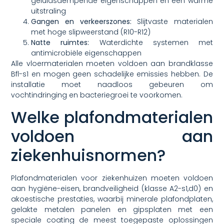
geluidsdempende eigenschappen en een warme
uitstraling
Gangen en verkeerszones:
Slijtvaste materialen
met hoge slipweerstand (R10-R12)
Natte ruimtes:
Waterdichte systemen met
antimicrobiële eigenschappen
Alle vloermaterialen moeten voldoen aan brandklasse
Bfl-s1 en mogen geen schadelijke emissies hebben. De
installatie moet naadloos gebeuren om
vochtindringing en bacteriegroei te voorkomen.
Welke plafondmaterialen
voldoen aan
ziekenhuisnormen?
Plafondmaterialen voor ziekenhuizen moeten voldoen
aan hygiëne-eisen, brandveiligheid (klasse A2-s1,d0) en
akoestische prestaties, waarbij minerale plafondplaten,
gelakte metalen panelen en gipsplaten met een
speciale coating de meest toegepaste oplossingen