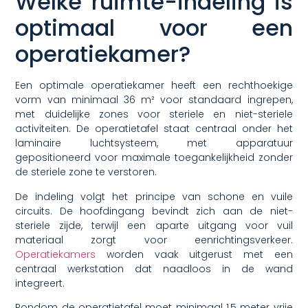
Welke ruimte-indeling is
optimaal voor een
operatiekamer?
Een optimale operatiekamer heeft een rechthoekige
vorm van minimaal 36 m² voor standaard ingrepen,
met duidelijke zones voor steriele en niet-steriele
activiteiten. De operatietafel staat centraal onder het
laminaire luchtsysteem, met apparatuur
gepositioneerd voor maximale toegankelijkheid zonder
de steriele zone te verstoren.
De indeling volgt het principe van schone en vuile
circuits. De hoofdingang bevindt zich aan de niet-
steriele zijde, terwijl een aparte uitgang voor vuil
materiaal zorgt voor eenrichtingsverkeer.
Operatiekamers
worden vaak uitgerust met een
centraal werkstation dat naadloos in de wand
integreert.
Rondom de operatietafel moet minimaal 1,5 meter vrije