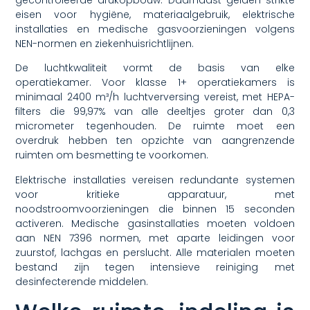
gecontroleerde drukopbouw. Daarnaast gelden strikte
eisen voor hygiëne, materiaalgebruik, elektrische
installaties en medische gasvoorzieningen volgens
NEN-normen en ziekenhuisrichtlijnen.
De luchtkwaliteit vormt de basis van elke
operatiekamer. Voor klasse 1+ operatiekamers is
minimaal 2400 m³/h luchtverversing vereist, met HEPA-
filters die 99,97% van alle deeltjes groter dan 0,3
micrometer tegenhouden. De ruimte moet een
overdruk hebben ten opzichte van aangrenzende
ruimten om besmetting te voorkomen.
Elektrische installaties vereisen redundante systemen
voor kritieke apparatuur, met
noodstroomvoorzieningen die binnen 15 seconden
activeren. Medische gasinstallaties moeten voldoen
aan NEN 7396 normen, met aparte leidingen voor
zuurstof, lachgas en perslucht. Alle materialen moeten
bestand zijn tegen intensieve reiniging met
desinfecterende middelen.