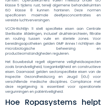
ruimten. Operatiekamers vallen meestal onder ISO
klasse 5 tijdens rust, terwijl algemene behandelruimten
ISO klasse 8 kunnen hanteren. Deze normen
specificeren maximale deeltjesconcentraties en
vereiste luchtverversingen.
VCCN-Richtlijn 11 stelt specifieke eisen aan Centrale
Sterilisatie Afdelingen, inclusief drukhiërarchieën, filtratie
en routing tussen vuile en steriele zones. Voor
bereidingsapotheken gelden GMP Annex 1 richtlijnen die
microbiologische beheersing en
productieomstandigheden reguleren.
Het Bouwbesluit regelt algemene veiligheidsaspecten
zoals brandveiligheid, toegankelijkheid en constructieve
eisen. Daarnaast gelden sectorspecifieke eisen van de
Inspectie Gezondheidszorg en Jeugd (IGJ) voor
verschillende medische disciplines. Compliance met
deze regelgeving is essentieel voor operationele
vergunningen en patiëntveiligheid.
Hoe Ropasystems helpt