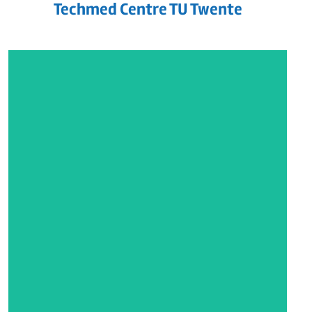
Techmed Centre TU Twente
Amphia ziekenhuis Breda
Na het succesvol opleveren van de 16 stuks
OK’s in de nieuwbouw van het Amphia
Ziekenhuis te Breda, is nu de transformatie
van het bestaande ...
LEES MEER