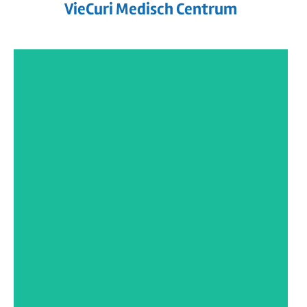
VieCuri Medisch Centrum
MST Enschede
Na een succesvol verlopen eerste project :
Nieuwbouw MST Enschede in 2012: zijn wij
vaste bouwpartner ...
LEES MEER