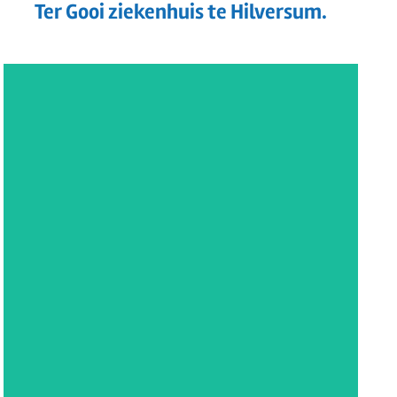
Ter Gooi ziekenhuis te Hilversum.
Equipe zorgbedrijf
Rotterdam
Ropasystems is hier verantwoordelijk geweest
voor de realisatie van in totaal 4 volwaardige
OK’s. Het reeds bestaande pand ...
LEES MEER