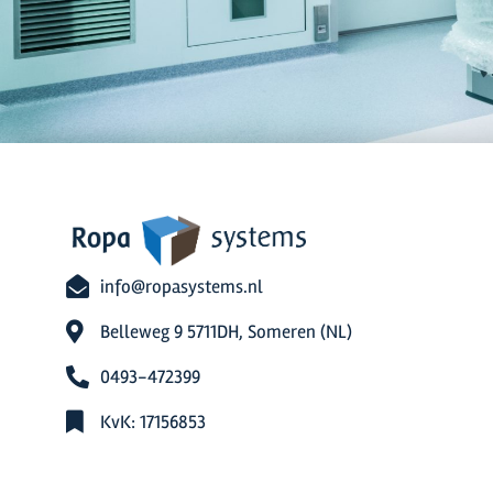
info@ropasystems.nl
Belleweg 9 5711DH, Someren (NL)
0493-472399
KvK: 17156853