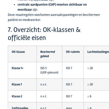
centrale aardpunten (CAP) moeten zichtbaar en
meetbaar
zijn
Deze maatregelen voorkomen aanraakspanningen en beschermen
patiënt en medewerker.
7. Overzicht: OK‑klassen &
officiële eisen
OK‑klasse
Beschermd
OK‑ruimte
Luchtwisselinge
gebied
Klasse 1+
ISO 5
ISO 7
≥ 20
(UDF‑plenum)
Klasse 1
n.v.t.
ISO 7
≥ 20
Klasse 2
n.v.t.
ISO 7
≥ 6
Zelfstandige
n.v.t.
geen
≥ 4