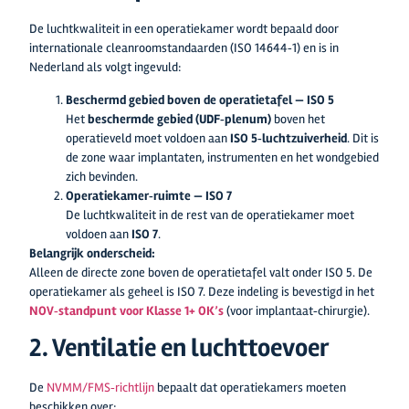
De luchtkwaliteit in een operatiekamer wordt bepaald door
internationale cleanroomstandaarden (ISO 14644‑1) en is in
Nederland als volgt ingevuld:
Beschermd gebied boven de operatietafel — ISO 5
Het
beschermde gebied (UDF‑plenum)
boven het
operatieveld moet voldoen aan
ISO 5‑luchtzuiverheid
. Dit is
de zone waar implantaten, instrumenten en het wondgebied
zich bevinden.
Operatiekamer‑ruimte — ISO 7
De luchtkwaliteit in de rest van de operatiekamer moet
voldoen aan
ISO 7
.
Belangrijk onderscheid:
Alleen de directe zone boven de operatietafel valt onder ISO 5. De
operatiekamer als geheel is ISO 7. Deze indeling is bevestigd in het
NOV‑standpunt voor Klasse 1+ OK’s
(voor implantaat‑chirurgie).
2. Ventilatie en luchttoevoer
De
NVMM/FMS‑richtlijn
bepaalt dat operatiekamers moeten
beschikken over: