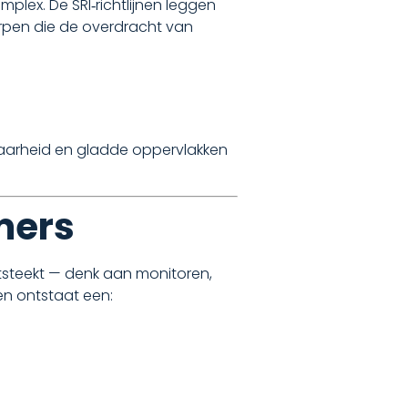
plex. De SRI‑richtlijnen leggen
werpen die de overdracht van
igbaarheid en gladde oppervlakken
mers
itsteekt — denk aan monitoren,
en ontstaat een: