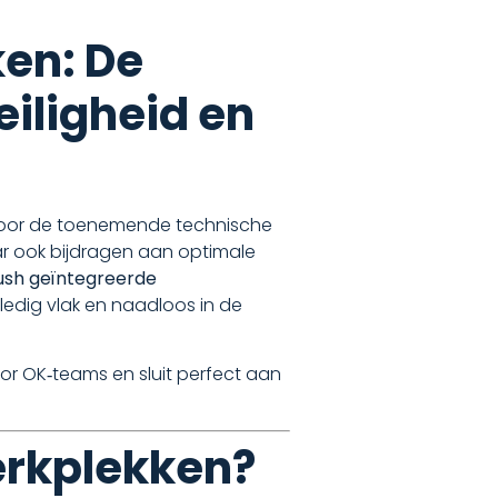
en: De
iligheid en
. Door de toenemende technische
aar ook bijdragen aan optimale
lush geïntegreerde
edig vlak en naadloos in de
or OK‑teams en sluit perfect aan
erkplekken?