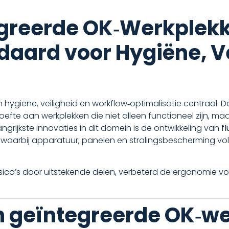
egreerde OK‑Werkplekk
aard voor Hygiëne, Ve
hygiëne, veiligheid en workflow‑optimalisatie centraal
hoefte aan werkplekken die niet alleen functioneel zijn, m
ngrijkste innovaties in dit domein is de ontwikkeling van
f
aarbij apparatuur, panelen en stralingsbescherming voll
co’s door uitstekende delen, verbeterd de ergonomie vo
sh geïntegreerde OK‑w