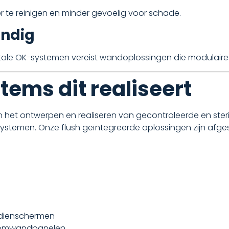
r te reinigen en minder gevoelig voor schade.
endig
itale OK-systemen vereist wandoplossingen die modulair
ems dit realiseert
n het ontwerpen en realiseren van gecontroleerde en st
emen. Onze flush geïntegreerde oplossingen zijn afge
edienschermen
roomwandpanelen