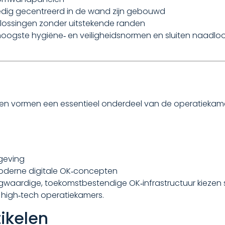
ledig gecentreerd in de wand zijn gebouwd
ossingen zonder uitstekende randen
ogste hygiëne‑ en veiligheidsnormen en sluiten naadlo
ken vormen een essentieel onderdeel van de operatiekame
geving
moderne digitale OK‑concepten
gwaardige, toekomstbestendige OK‑infrastructuur kiezen s
n high‑tech operatiekamers.
ikelen