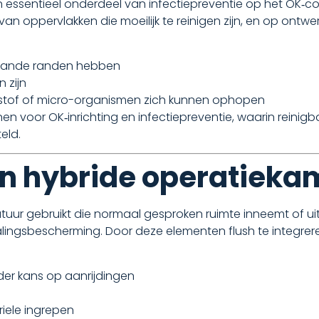
 essentieel onderdeel van infectiepreventie op het OK‑com
van oppervlakken die moeilijk te reinigen zijn, en op ont
taande randen hebben
 zijn
stof of micro-organismen zich kunnen ophopen
ijnen voor OK‑inrichting en infectiepreventie, waarin rein
eld.
in hybride operatieka
atuur gebruikt die normaal gesproken ruimte inneemt of u
lingsbescherming. Door deze elementen flush te integrer
der kans op aanrijdingen
riele ingrepen