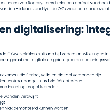
ienscherm van Ropasystems is hier een perfect voorbeeld
mwanden – ideaal voor Hybride OK’s waar een naadloze af
n digitalisering: inte
erde OK‑werkplekken sluit aan bij bredere ontwikkelingen i
 uitgerust met digitale en geïntegreerde bedieningssys
kamers die flexibel, veilig en digitaal verbonden zijn.
er centraal aangestuurd via één interface.
ne inrichting mogelijk, omdat:
e wanden verdwijnt
jgt
ig en vlak gemonteerd kunnen worden