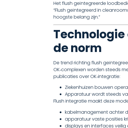
Het flush geïntegreerde loodbed
“Flush geïntegreerd in cleanroo
hoogste belang zijn.”
Technologie e
de norm
De trend richting flush geïntegre
OK‑complexen worden steeds meer
publicaties over OK‑integratie:
Ziekenhuizen bouwen operatie
Apparatuur wordt steeds vak
Flush integratie maakt deze moder
kabelmanagement achter d
apparatuur vaste posities kri
displays en interfaces veil