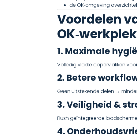
de OK‑omgeving overzichtelijk
Voordelen va
OK‑werkple
1. Maximale hygi
Volledig vlakke oppervlakken vo
2. Betere workfl
Geen uitstekende delen → minder
3. Veiligheid & s
Flush geïntegreerde loodschermen
4. Onderhoudsvri