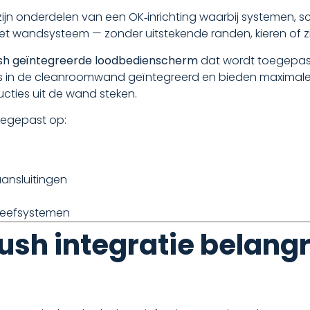
zijn onderdelen van een OK‑inrichting waarbij systemen,
 het wandsysteem — zonder uitstekende randen, kieren of 
ush geïntegreerde loodbedienscherm
dat wordt toegepast
n de cleanroomwand geïntegreerd en bieden maximale hy
cties uit de wand steken.
toegepast op:
ansluitingen
eefsystemen
ush integratie belangr