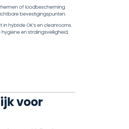
 schermen of loodbescherming
zichtbare bevestigingspunten.
 in hybride OK’s en cleanrooms.
giëne en stralingsveiligheid,
ijk voor